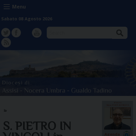
Skip
Menu
to
content
Sabato 08 Agosto 2026
Search
TW
FB
Instagram
YT
FD
S. PIETRO IN
Agenda