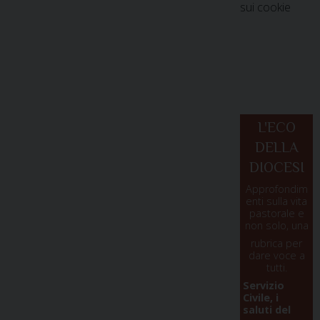
sui cookie
L'ECO
DELLA
DIOCESI
Approfondim
enti sulla vita
pastorale e
non solo, una
rubrica per
dare voce a
tutti.
Servizio
Civile, i
saluti del