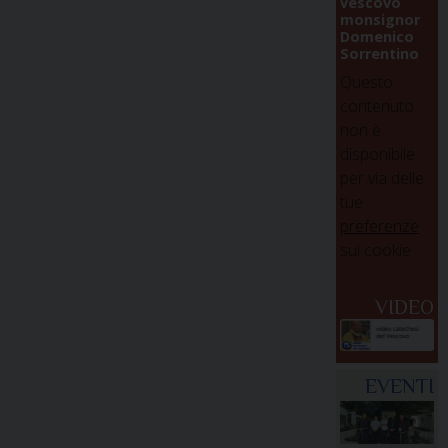
vescovo
monsignor
Domenico
Sorrentino
Questo
contenuto
non è
disponibile
per via delle
tue
preferenze
sui cookie
VIDEO
EVENTI