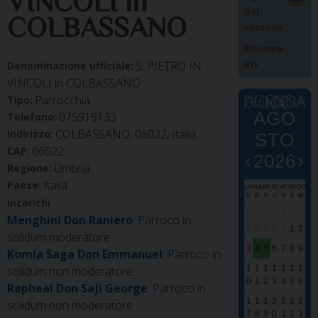
VINCOLI in
del
COLBASSANO
vescovo
Docume
nti
S. PIETRO IN
Denominazione ufficiale:
VINCOLI in COLBASSANO
AGENDA DIOCESANA
Parrocchia
Tipo:
AGO
075919133
Telefono:
COLBASSANO, 06022, Italia
Indirizzo:
STO
06022
CAP:
‹
›
2026
Umbria
Regione:
Italia
Paese:
LU
MA
ME
GI
VE
SA
DO
E
E
N
R
R
O
N
B
M
Incarichi
0
0
2
2
2
3
3
Menghini Don Raniero
: Parroco in
7
8
9
0
1
1
2
solidum moderatore
S
S
3
4
5
6
7
8
9
Komla Saga Don Emmanuel
: Parroco in
M
M
1
1
1
1
1
1
1
solidum non moderatore
S
0
1
2
3
4
5
6
Rapheal Don Saji George
: Parroco in
d
P
1
1
1
2
2
2
2
solidum non moderatore
S
7
8
9
0
1
2
3