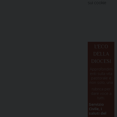
sui cookie
L'ECO
DELLA
DIOCESI
Approfondim
enti sulla vita
pastorale e
non solo, una
rubrica per
dare voce a
tutti.
Servizio
Civile, i
saluti del