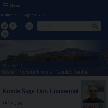
Skip
Menu
to
content
Domenica 09 Agosto 2026
Search
TW
FB
Instagram
YT
FD
Komla Saga Don Emmanuel
Don
Titolo:
Agenda