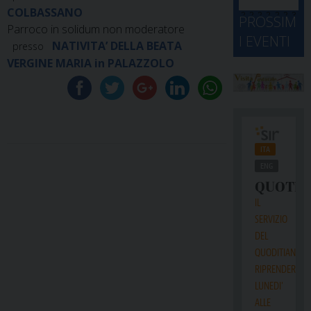
d
M
COLBASSANO
2
2
2
2
2
2
3
PROSSIM
-
A
Parroco in solidum non moderatore
4
5
6
7
8
9
0
I EVENTI
2
D
NATIVITA’ DELLA BEATA
presso
3
1
1
2
3
4
5
6
2
a
VERGINE MARIA in PALAZZOLO