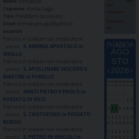
Emmanuel
Nome:
del
Komla Saga
Cognome:
vescovo
Presbitero diocesano
Tipo:
Docume
emmanuelsaga@yahoo.it
Email:
nti
Incarichi
Parroco in solidum non moderatore
AGENDA DIOCESANA
S. ANDREA APOSTOLO in
presso
AGO
SIGILLO
STO
Parroco in solidum non moderatore
‹
›
S. APOLLINARE VESCOVO E
2026
presso
MARTIRE in PURELLO
LU
MA
ME
GI
VE
SA
DO
Parroco in solidum non moderatore
E
E
N
R
R
O
N
B
M
SANTI PIETRO E PAOLO in
presso
0
0
2
2
2
3
3
FOSSATO DI VICO
7
8
9
0
1
1
2
Parroco in solidum non moderatore
S
S
3
4
5
6
7
8
9
S. CRISTOFORO in FOSSATO
M
M
presso
1
1
1
1
1
1
1
BORGO
S
0
1
2
3
4
5
6
Parroco in solidum non moderatore
d
P
1
1
1
2
2
2
2
S. PIETRO IN VINCOLI in
S
presso
7
8
9
0
1
2
3