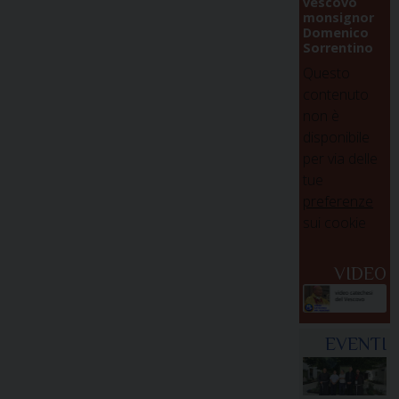
vescovo
monsignor
Domenico
Sorrentino
Questo
contenuto
non è
disponibile
per via delle
tue
preferenze
sui cookie
VIDEO
EVENTI