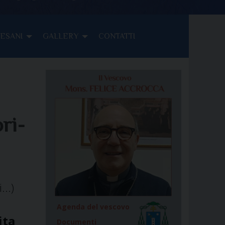
CESANI
GALLERY
CONTATTI
ri-
...)
Agenda del vescovo
ita
Documenti