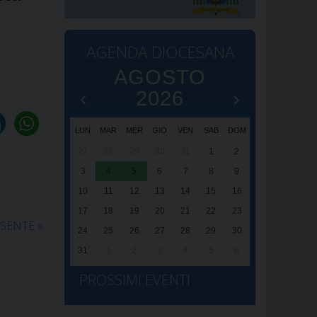
AGENDA DIOCESANA
AGOSTO
‹
2026
›
x
x
LUN
MAR
MER
GIO
VEN
SAB
DOM
Eventi
Eventi
27
28
29
30
31
1
2
Santa Messa 
Santa Messa 
3
4
5
6
7
8
9
Madonna del
Santa Maria 
10
11
12
13
14
15
16
alle
alle
22:30
20:00
17
18
19
20
21
22
23
ESENTE
»
24
25
26
27
28
29
30
31
1
2
3
4
5
6
PROSSIMI EVENTI