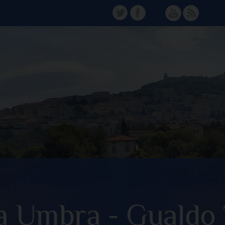
TW
FB
Instagram
YT
FD