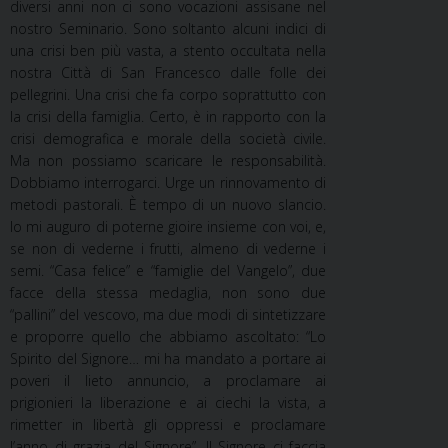
diversi anni non ci sono vocazioni assisane nel
nostro Seminario. Sono soltanto alcuni indici di
una crisi ben più vasta, a stento occultata nella
nostra Città di San Francesco dalle folle dei
pellegrini. Una crisi che fa corpo soprattutto con
la crisi della famiglia. Certo, è in rapporto con la
crisi demografica e morale della società civile.
Ma non possiamo scaricare le responsabilità.
Dobbiamo interrogarci. Urge un rinnovamento di
metodi pastorali. È tempo di un nuovo slancio.
Io mi auguro di poterne gioire insieme con voi, e,
se non di vederne i frutti, almeno di vederne i
semi. “Casa felice” e “famiglie del Vangelo”, due
facce della stessa medaglia, non sono due
“pallini” del vescovo, ma due modi di sintetizzare
e proporre quello che abbiamo ascoltato: “Lo
Spirito del Signore… mi ha mandato a portare ai
poveri il lieto annuncio, a proclamare ai
prigionieri la liberazione e ai ciechi la vista, a
rimetter in libertà gli oppressi e proclamare
l’anno di grazia del Signore”. Il Signore ci faccia