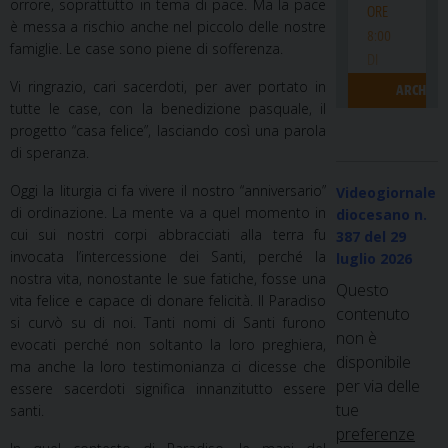
orrore, soprattutto in tema di pace. Ma la pace
è messa a rischio anche nel piccolo delle nostre
famiglie. Le case sono piene di sofferenza.
Vi ringrazio, cari sacerdoti, per aver portato in
tutte le case, con la benedizione pasquale, il
progetto “casa felice”, lasciando così una parola
di speranza.
Oggi la liturgia ci fa vivere il nostro “anniversario”
Videogiornale
di ordinazione. La mente va a quel momento in
diocesano n.
cui sui nostri corpi abbracciati alla terra fu
387
del 29
invocata l’intercessione dei Santi, perché la
luglio 2026
nostra vita, nonostante le sue fatiche, fosse una
Questo
vita felice e capace di donare felicità. Il Paradiso
contenuto
si curvò su di noi. Tanti nomi di Santi furono
non è
evocati perché non soltanto la loro preghiera,
disponibile
ma anche la loro testimonianza ci dicesse che
per via delle
essere sacerdoti significa innanzitutto essere
tue
santi.
preferenze