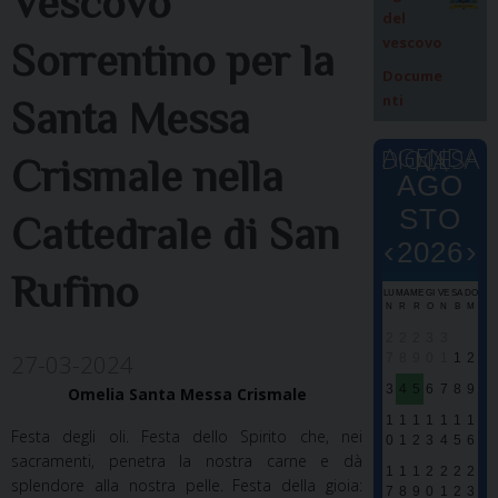
Vescovo
del
vescovo
Sorrentino per la
Docume
nti
Santa Messa
AGENDA DIOCESANA
Crismale nella
AGO
STO
Cattedrale di San
‹
›
2026
Rufino
LU
MA
ME
GI
VE
SA
DO
E
E
N
R
R
O
N
B
M
0
0
2
2
2
3
3
27-03-2024
7
8
9
0
1
1
2
S
S
3
4
5
6
7
8
9
Omelia Santa Messa Crismale
M
M
1
1
1
1
1
1
1
S
Festa degli oli. Festa dello Spirito che, nei
0
1
2
3
4
5
6
sacramenti, penetra la nostra carne e dà
d
P
1
1
1
2
2
2
2
splendore alla nostra pelle. Festa della gioia:
S
7
8
9
0
1
2
3