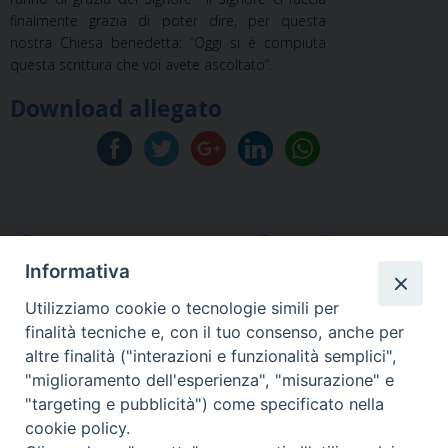
finalmente grazia di poter dire, per questa
nostra Chiesa benedetta: “Oggi si è compiuta
questa scrittura che voi avete ascoltato”.
Download allegato
«
Preghiera di
Prayer of
consacrazione –
consecration to Jesus
Informativa
Affidamento a Maria –
– Prayer of
Utilizziamo cookie o tecnologie simili per
Invocazione a San
entrustment to Mary
finalità tecniche e, con il tuo consenso, anche per
Giuseppe
– Invocation to Saint
altre finalità ("interazioni e funzionalità semplici",
Joseph – Prayer for
"miglioramento dell'esperienza", "misurazione" e
the canonisation of
"targeting e pubblicità") come specificato nella
blessed Carlo Acutis
»
cookie policy.