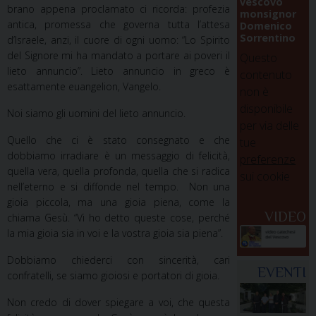
vescovo
brano appena proclamato ci ricorda: profezia
monsignor
antica, promessa che governa tutta l’attesa
Domenico
Sorrentino
d’Israele, anzi, il cuore di ogni uomo: “Lo Spirito
del Signore mi ha mandato a portare ai poveri il
Questo
lieto annuncio”. Lieto annuncio in greco è
contenuto
esattamente euangelion, Vangelo.
non è
disponibile
Noi siamo gli uomini del lieto annuncio.
per via delle
Quello che ci è stato consegnato e che
tue
dobbiamo irradiare è un messaggio di felicità,
preferenze
quella vera, quella profonda, quella che si radica
sui cookie
nell’eterno e si diffonde nel tempo. Non una
gioia piccola, ma una gioia piena, come la
VIDEO
chiama Gesù. “Vi ho detto queste cose, perché
la mia gioia sia in voi e la vostra gioia sia piena”.
Dobbiamo chiederci con sincerità, cari
EVENTI
confratelli, se siamo gioiosi e portatori di gioia.
Non credo di dover spiegare a voi, che questa