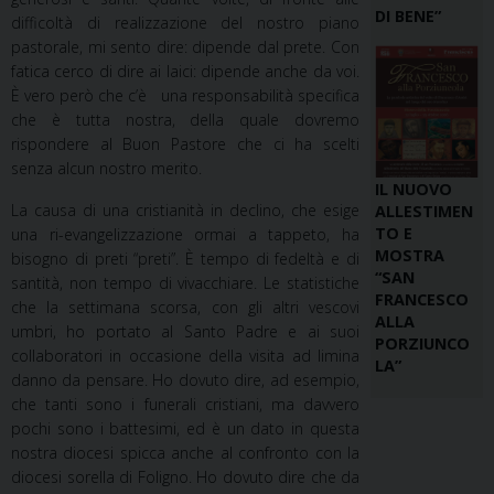
DI BENE”
difficoltà di realizzazione del nostro piano
pastorale, mi sento dire: dipende dal prete. Con
fatica cerco di dire ai laici: dipende anche da voi.
È vero però che c’è una responsabilità specifica
che è tutta nostra, della quale dovremo
rispondere al Buon Pastore che ci ha scelti
senza alcun nostro merito.
IL NUOVO
La causa di una cristianità in declino, che esige
ALLESTIMEN
TO E
una ri-evangelizzazione ormai a tappeto, ha
MOSTRA
bisogno di preti “preti”. È tempo di fedeltà e di
“SAN
santità, non tempo di vivacchiare. Le statistiche
FRANCESCO
che la settimana scorsa, con gli altri vescovi
ALLA
umbri, ho portato al Santo Padre e ai suoi
PORZIUNCO
collaboratori in occasione della visita ad limina
LA”
danno da pensare. Ho dovuto dire, ad esempio,
che tanti sono i funerali cristiani, ma davvero
pochi sono i battesimi, ed è un dato in questa
nostra diocesi spicca anche al confronto con la
diocesi sorella di Foligno. Ho dovuto dire che da