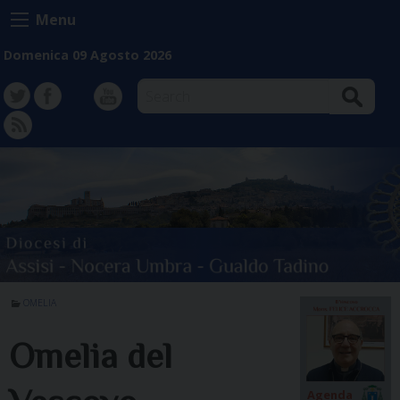
Skip
Menu
to
content
Domenica 09 Agosto 2026
Search
TW
FB
Instagram
YT
FD
OMELIA
Omelia del
Agenda