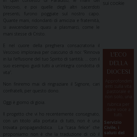
In quel contesto di Paradiso, le mani del
sui cookie
Vescovo, e poi quelle degli altri sacerdoti
presenti, furono poggiate sul nostro capo.
Quante mani, ridondanti di amicizia e fraternità,
si avvicendarono quasi a plasmarci, come le
mani stesse di Cristo.
E nel cuore della preghiera consacratoria il
Vescovo implorava per ciascuno di noi: “Rinnova
L'ECO
in lui l’effusione del tuo Spirito di santità; … con il
DELLA
suo esempio guidi tutti a un’integra condotta di
DIOCESI
vita”.
Approfondim
Non finiremo mai di ringraziare il Signore, cari
enti sulla vita
confratelli, per questo dono.
pastorale e
non solo, una
Oggi è giorno di gioia.
rubrica per
dare voce a
Il progetto che vi ho recentemente consegnato,
tutti.
con un titolo alla portata di tutti, non è una
Servizio
trovata propagandistica. La “casa felice” che
Civile, i
saluti del
proponiamo non è che la traduzione di ciò il