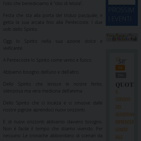
l’olio che benediciamo è “olio di letizia”.
d
M
2
2
2
2
2
2
3
PROSSIM
-
A
4
5
6
7
8
9
0
Festa che sta alla porta del triduo pasquale, e
I EVENTI
2
D
3
getta la sua arcata fino alla Pentecoste. I due
1
1
2
3
4
5
6
2
a
volti dello Spirito.
Oggi lo Spirito nella sua azione dolce e
vivificante.
A Pentecoste lo Spirito come vento e fuoco.
Abbiamo bisogno dell’uno e dell’altro.
Dello Spirito che lenisce le nostre ferite,
silenziosa ma vera medicina dell’anima.
Dello Spirito che ci incalza e ci smuove dalle
nostre pigrizie aprendoci nuovi orizzonti.
E di nuovi orizzonti abbiamo davvero bisogno.
Non è facile il tempo che stiamo vivendo. Per
nessuno. Le cronache abbondano di scenari da