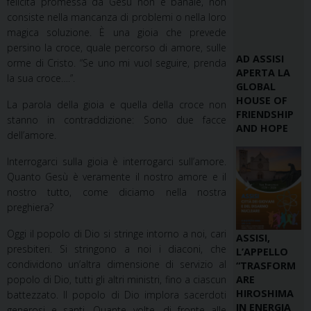
felicità promessa da Gesù non è banale, non
consiste nella mancanza di problemi o nella loro
magica soluzione. È una gioia che prevede
persino la croce, quale percorso di amore, sulle
AD ASSISI
orme di Cristo. “Se uno mi vuol seguire, prenda
APERTA LA
la sua croce….”.
GLOBAL
HOUSE OF
La parola della gioia e quella della croce non
FRIENDSHIP
stanno in contraddizione: Sono due facce
AND HOPE
dell’amore.
Interrogarci sulla gioia è interrogarci sull’amore.
Quanto Gesù è veramente il nostro amore e il
nostro tutto, come diciamo nella nostra
preghiera?
Oggi il popolo di Dio si stringe intorno a noi, cari
ASSISI,
presbiteri. Si stringono a noi i diaconi, che
L’APPELLO
condividono un’altra dimensione di servizio al
“TRASFORM
popolo di Dio, tutti gli altri ministri, fino a ciascun
ARE
HIROSHIMA
battezzato. Il popolo di Dio implora sacerdoti
IN ENERGIA
generosi e santi. Quante volte, di fronte alle