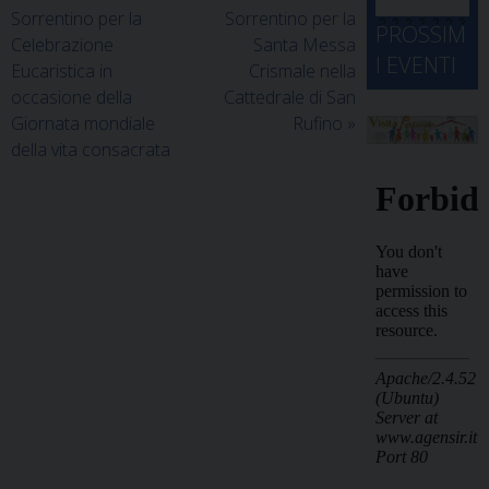
Sorrentino per la
Sorrentino per la
d
M
2
2
2
2
2
2
3
PROSSIM
Celebrazione
Santa Messa
-
A
4
5
6
7
8
9
0
I EVENTI
Eucaristica in
Crismale nella
2
D
3
occasione della
Cattedrale di San
1
1
2
3
4
5
6
2
a
Giornata mondiale
Rufino
»
della vita consacrata