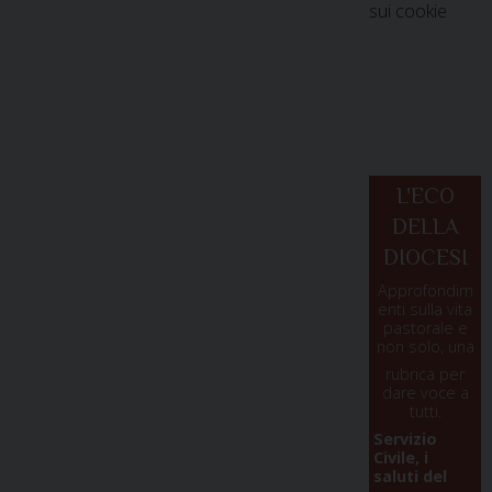
sui cookie
L'ECO
DELLA
DIOCESI
Approfondim
enti sulla vita
pastorale e
non solo, una
rubrica per
dare voce a
tutti.
Servizio
Civile, i
saluti del