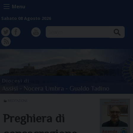
Skip
Menu
to
content
Sabato 08 Agosto 2026
Search
TW
FB
Instagram
YT
FD
MEDITAZIONE
Preghiera di
Agenda