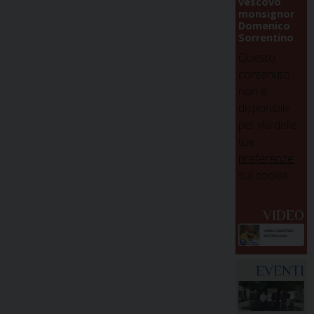
vescovo
monsignor
Domenico
Sorrentino
Questo
contenuto
non è
disponibile
per via delle
tue
preferenze
sui cookie
VIDEO
EVENTI