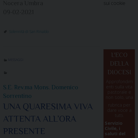
Nocera Umbra
sui cookie
09-02-2021
Solennità di San Rinaldo
L'ECO
MESSAGGI
DELLA
DIOCESI
Approfondim
S.E. Rev.ma Mons. Domenico
enti sulla vita
pastorale e
Sorrentino
non solo, una
UNA QUARESIMA VIVA
rubrica per
dare voce a
tutti.
ATTENTA ALL’ORA
Servizio
Civile, i
PRESENTE
saluti del