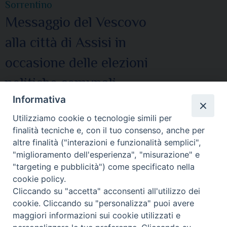
Sorrentino
Messaggio del Vescovo
alla città di Assisi in
occasione delle elezioni
politiche comunali
Messaggi
Informativa
15-04-2011
Utilizziamo cookie o tecnologie simili per
finalità tecniche e, con il tuo consenso, anche per
altre finalità ("interazioni e funzionalità semplici",
DSorrentino
"miglioramento dell'esperienza", "misurazione" e
"targeting e pubblicità") come specificato nella
cookie policy.
Cliccando su "accetta" acconsenti all'utilizzo dei
P
cookie. Cliccando su "personalizza" puoi avere
o
maggiori informazioni sui cookie utilizzati e
s
Diocesi di Assisi - Nocera Umbra - Gualdo