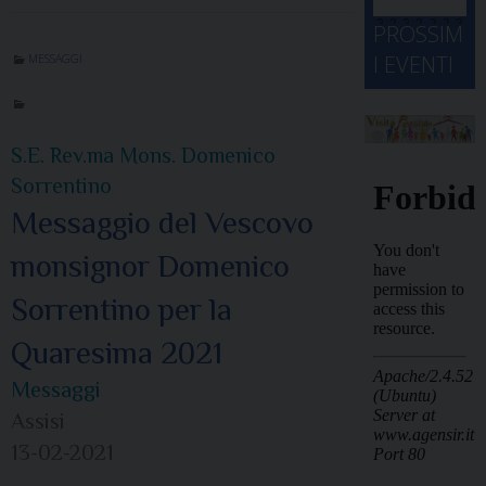
d
M
2
2
2
2
2
2
3
PROSSIM
-
A
4
5
6
7
8
9
0
I EVENTI
MESSAGGI
2
D
3
1
1
2
3
4
5
6
2
a
S.E. Rev.ma Mons. Domenico
Sorrentino
Messaggio del Vescovo
monsignor Domenico
Sorrentino per la
Quaresima 2021
Messaggi
Assisi
13-02-2021