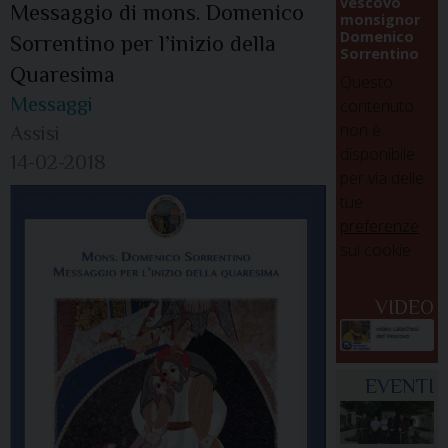
vescovo
Messaggio di mons. Domenico
monsignor
Domenico
Sorrentino per l’inizio della
Sorrentino
Quaresima
Questo
Messaggi
contenuto
non è
Assisi
disponibile
14-02-2018
per via delle
tue
preferenze
sui cookie
VIDEO
EVENTI