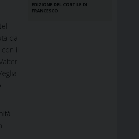
EDIZIONE DEL CORTILE DI
FRANCESCO
Nel
uta da
con il
Valter
Veglia
o
nità
n