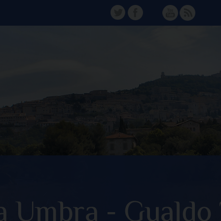
TW
FB
Instagram
YT
FD