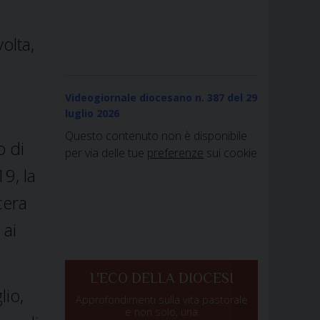
olta,
Videogiornale diocesano n. 387
del 29
luglio 2026
Questo contenuto non è disponibile
o di
per via delle tue
preferenze
sui cookie
9, la
cera
 ai
L'ECO DELLA DIOCESI
lio,
Approfondimenti sulla vita pastorale
e non solo, una