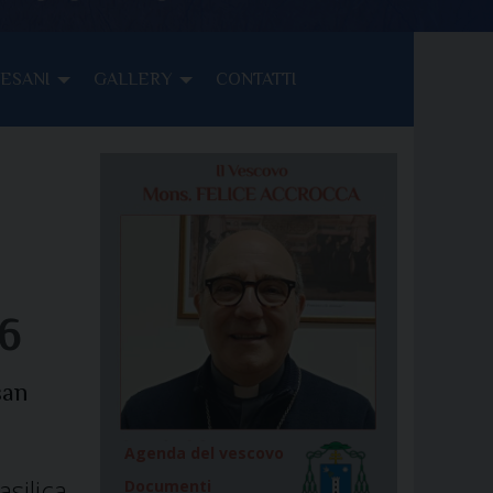
CESANI
GALLERY
CONTATTI
6
san
Agenda del vescovo
silica
Documenti