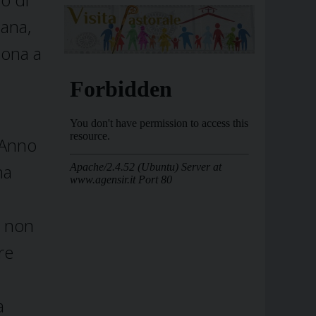
cana,
sona a
l’Anno
na
o non
re
a