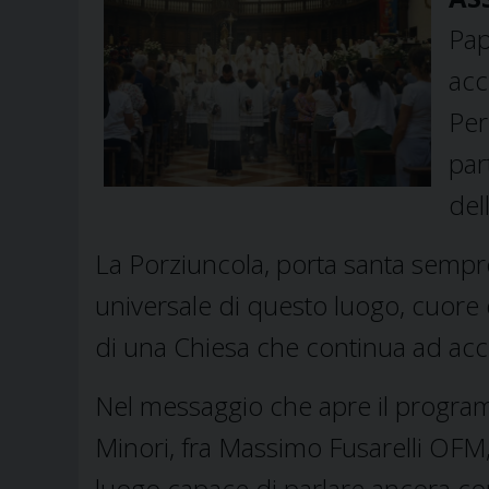
Pap
acc
Per
par
del
La Porziuncola, porta santa sempre
universale di questo luogo, cuore 
di una Chiesa che continua ad accog
Nel messaggio che apre il programm
Minori, fra Massimo Fusarelli OFM,
luogo capace di parlare ancora co