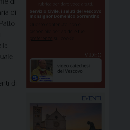
ame di
rubrica per dare voce a tutti.
ria di
Servizio Civile, i saluti del vescovo
monsignor Domenico Sorrentino
Patto
Questo contenuto non è
disponibile per via delle tue
i
preferenze
sui cookie
lla
tuale
VIDEO
nti di
EVENTI