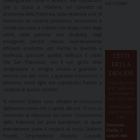
d’avanguardia come il Serafico. Ma soprattutto
sui cookie
che ci porta a riflettere, sul concetto di
economia della fraternità, sulla necessità cioè di
ricostruire un sistema produttivo, economico e
sociale più equo e solidale che tenga conto degli
ultimi, delle persone con disabilità, degli
emarginati perché ritenuti lavorativamente
efficienti, produttivi, utili. Perché la diversità è
ricchezza, spessore, qualità, bellezza. E credo
L'ECO
che San Francesco, con il suo gesto della
DELLA
spogliazione ci insegna ancora a guardare il
DIOCESI
mondo con altri occhi, a guardare il prossimo, il
lebbroso come figlio ma soprattutto fratello e
Approfondim
enti sulla vita
creatura di questo mondo”.
pastorale e
non solo, una
Al ministro Stefani sono affidate le conclusioni
rubrica per
dell’evento online che si aprirà alle ore 16 con un
dare voce a
momento di riflessione sul tema: “Un’economia
tutti.
della fraternità nel post pandemia”, al quale
Servizio
prenderanno parte il sindaco di Assisi, Stefania
Civile, i
saluti del
Proietti, l’imprenditore Brunello Cucinelli,