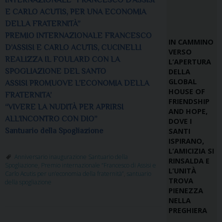
INTERNAZIONALE “FRANCESCO D’ASSISI
E CARLO ACUTIS, PER UNA ECONOMIA
DELLA FRATERNITÀ”
PREMIO INTERNAZIONALE FRANCESCO
IN CAMMINO
D’ASSISI E CARLO ACUTIS, CUCINELLI
VERSO
REALIZZA IL FOULARD CON LA
L’APERTURA
DELLA
SPOGLIAZIONE DEL SANTO
GLOBAL
ASSISI PROMUOVE L’ECONOMIA DELLA
HOUSE OF
FRATERNITA’
FRIENDSHIP
“VIVERE LA NUDITÀ PER APRIRSI
AND HOPE,
ALL’INCONTRO CON DIO”
DOVE I
SANTI
Santuario della Spogliazione
ISPIRANO,
L’AMICIZIA SI
Anniversario inaugurazione Santuario della
RINSALDA E
Spogliazione
,
Premio internazionale “Francesco di Assisi e
L’UNITÀ
Carlo Acutis per un’economia della fraternità”
,
santuario
TROVA
della spogliazione
PIENEZZA
NELLA
PREGHIERA