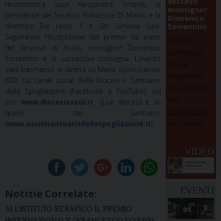
vescovo
l’economista suor Alessandra Smerilli, la
monsignor
presidente del Serafico Francesca Di Maolo e la
Domenico
direttrice Rai radio 1 e Grr Simona Sala.
Sorrentino
Seguiranno l’illustrazione del premio da parte
Questo
del vescovo di Assisi, monsignor Domenico
contenuto
Sorrentino e la successiva consegna. L’evento
non è
sarà trasmesso in diretta su Maria Vision (canale
disponibile
602) sui canali social della Diocesi e Santuario
per via delle
della Spogliazione (Facebook e YouTube), sul
tue
sito
www.diocesiassisi.it
(Live diocesi) e su
preferenze
quello del Santuario
sui cookie
(
www.assisisantuariodellaspogliazione.it
).
VIDEO
EVENTI
Notizie Correlate:
ALL’ISTITUTO SERAFICO IL PREMIO