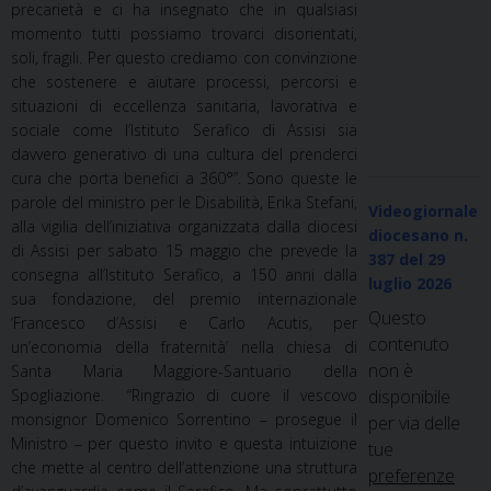
precarietà e ci ha insegnato che in qualsiasi
momento tutti possiamo trovarci disorientati,
soli, fragili. Per questo crediamo con convinzione
che sostenere e aiutare processi, percorsi e
situazioni di eccellenza sanitaria, lavorativa e
sociale come l’Istituto Serafico di Assisi sia
davvero generativo di una cultura del prenderci
cura che porta benefici a 360°”. Sono queste le
parole del ministro per le Disabilità, Erika Stefani,
Videogiornale
alla vigilia dell’iniziativa organizzata dalla diocesi
diocesano n.
di Assisi per sabato 15 maggio che prevede la
387
del 29
consegna all’Istituto Serafico, a 150 anni dalla
luglio 2026
sua fondazione, del premio internazionale
Questo
‘Francesco d’Assisi e Carlo Acutis, per
contenuto
un’economia della fraternità’ nella chiesa di
non è
Santa Maria Maggiore-Santuario della
Spogliazione. “Ringrazio di cuore il vescovo
disponibile
monsignor Domenico Sorrentino – prosegue il
per via delle
Ministro – per questo invito e questa intuizione
tue
che mette al centro dell’attenzione una struttura
preferenze