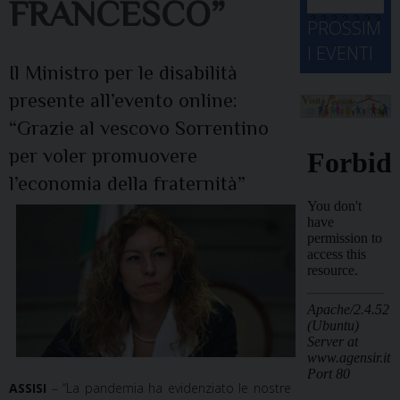
FRANCESCO”
d
M
2
2
2
2
2
2
3
PROSSIM
-
A
4
5
6
7
8
9
0
I EVENTI
2
D
3
Il Ministro per le disabilità
1
1
2
3
4
5
6
2
a
presente all’evento online:
“Grazie al vescovo Sorrentino
per voler promuovere
l’economia della fraternità”
ASSISI
– “La pandemia ha evidenziato le nostre