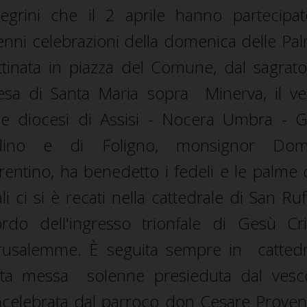
legrini che il 2 aprile hanno partecipat
enni celebrazioni della domenica delle Pal
tinata in piazza del Comune, dal sagrato
esa di Santa Maria sopra Minerva, il v
le diocesi di Assisi - Nocera Umbra - 
dino e di Foligno, monsignor Dom
rentino, ha benedetto i fedeli e le palme 
li ci si è recati nella cattedrale di San Ru
ordo dell'ingresso trionfale di Gesù Cr
usalemme. È seguita sempre in cattedr
nta messa solenne presieduta dal vesc
celebrata dal parroco don Cesare Provenz