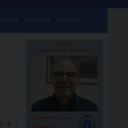
CESANI
GALLERY
CONTATTI
Agenda del vescovo
ni e i
Documenti