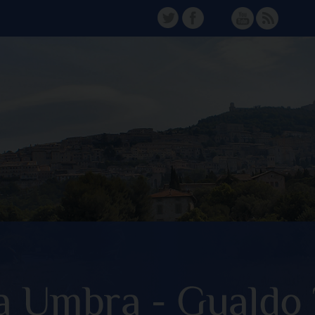
TW
FB
Instagram
YT
FD