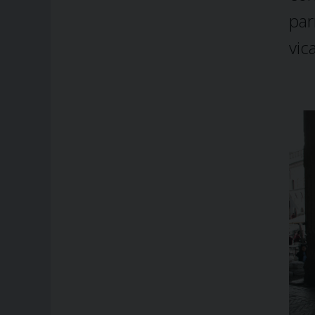
par
vic