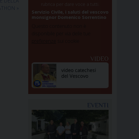
E DELLA
rubrica per dare voce a tutti.
RATHON
»
Servizio Civile, i saluti del vescovo
monsignor Domenico Sorrentino
Questo contenuto non è
disponibile per via delle tue
preferenze
sui cookie
VIDEO
EVENTI