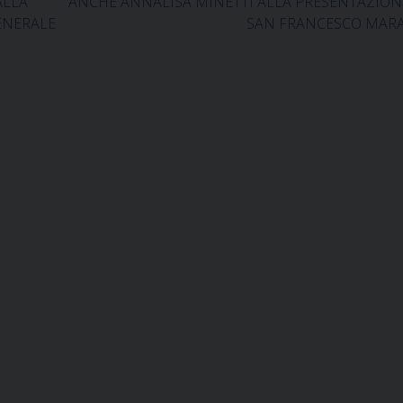
ALLA
ANCHE ANNALISA MINETTI ALLA PRESENTAZION
ENERALE
SAN FRANCESCO MA