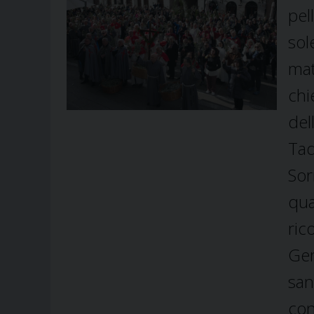
pel
sol
mat
chi
del
Ta
Sor
qua
ric
Ger
sa
con