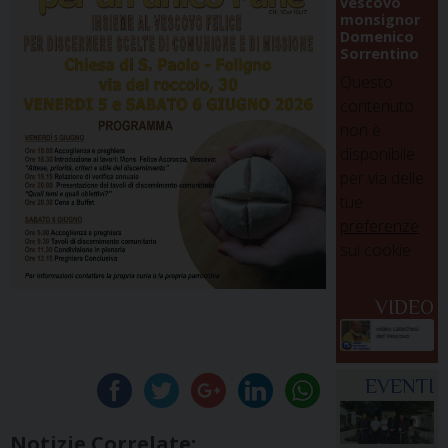
vescovo
monsignor
Domenico
Sorrentino
Questo
contenuto
non è
disponibile
per via delle
tue
preferenze
sui cookie
VIDEO
EVENTI
Notizie Correlate: