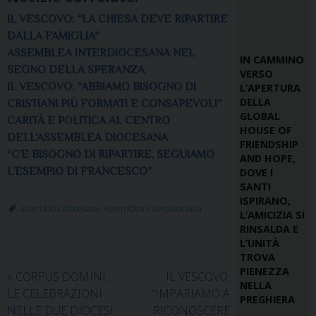
IL VESCOVO: “LA CHIESA DEVE RIPARTIRE
DALLA FAMIGLIA”
ASSEMBLEA INTERDIOCESANA NEL
IN CAMMINO
SEGNO DELLA SPERANZA
VERSO
IL VESCOVO: “ABBIAMO BISOGNO DI
L’APERTURA
DELLA
CRISTIANI PIÙ FORMATI E CONSAPEVOLI”
GLOBAL
CARITÀ E POLITICA AL CENTRO
HOUSE OF
DELL’ASSEMBLEA DIOCESANA
FRIENDSHIP
“C’E BISOGNO DI RIPARTIRE, SEGUIAMO
AND HOPE,
L’ESEMPIO DI FRANCESCO”
DOVE I
SANTI
ISPIRANO,
assemblea diocesana
,
Assemblea interdiocesana
L’AMICIZIA SI
RINSALDA E
L’UNITÀ
TROVA
PIENEZZA
«
CORPUS DOMINI,
IL VESCOVO:
NELLA
LE CELEBRAZIONI
“IMPARIAMO A
PREGHIERA
NELLE DUE DIOCESI
RICONOSCERE