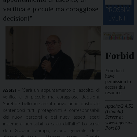
d
M
2
2
2
2
2
2
3
verifica e piccole ma coraggiose
PROSSIM
-
A
4
5
6
7
8
9
0
I EVENTI
decisioni”
2
D
3
1
1
2
3
4
5
6
2
a
ASSISI
– “Sarà un appuntamento di ascolto, di
verifica e di piccole ma coraggiose decisioni.
Sarebbe bello iniziare il nuovo anno pastorale
sentendosi tutti protagonisti e corresponsabili
dei nuovi percorsi e dei nuovi assetti scelti
insieme e non subiti o calati dall’alto”. Lo scrive
don Giovanni Zampa, vicario generale delle