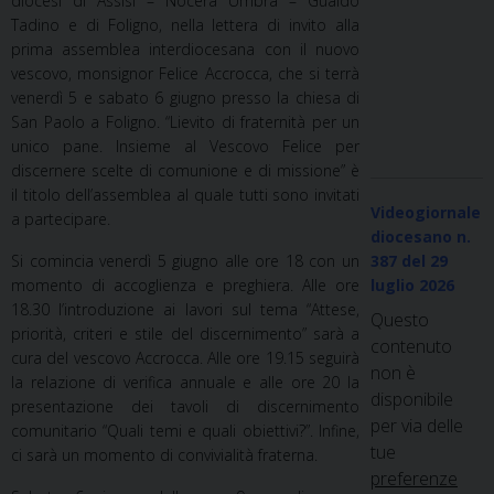
diocesi di Assisi – Nocera Umbra – Gualdo
Tadino e di Foligno, nella lettera di invito alla
prima assemblea interdiocesana con il nuovo
vescovo, monsignor Felice Accrocca, che si terrà
venerdì 5 e sabato 6 giugno presso la chiesa di
San Paolo a Foligno. “Lievito di fraternità per un
unico pane. Insieme al Vescovo Felice per
discernere scelte di comunione e di missione” è
il titolo dell’assemblea al quale tutti sono invitati
Videogiornale
a partecipare.
diocesano n.
Si comincia venerdì 5 giugno alle ore 18 con un
387
del 29
momento di accoglienza e preghiera. Alle ore
luglio 2026
18.30 l’introduzione ai lavori sul tema “Attese,
Questo
priorità, criteri e stile del discernimento” sarà a
contenuto
cura del vescovo Accrocca. Alle ore 19.15 seguirà
non è
la relazione di verifica annuale e alle ore 20 la
disponibile
presentazione dei tavoli di discernimento
per via delle
comunitario “Quali temi e quali obiettivi?”. Infine,
tue
ci sarà un momento di convivialità fraterna.
preferenze