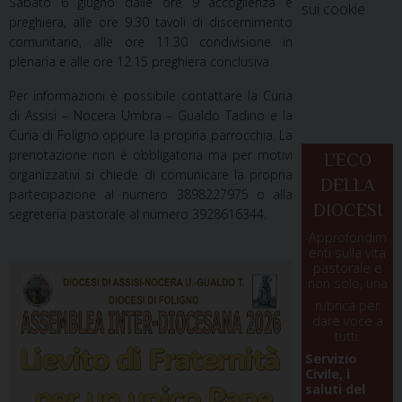
Sabato 6 giugno dalle ore 9 accoglienza e
sui cookie
preghiera, alle ore 9.30 tavoli di discernimento
comunitario, alle ore 11.30 condivisione in
plenaria e alle ore 12.15 preghiera conclusiva.
Per informazioni è possibile contattare la Curia
di Assisi – Nocera Umbra – Gualdo Tadino e la
Curia di Foligno oppure la propria parrocchia. La
prenotazione non è obbligatoria ma per motivi
L'ECO
organizzativi si chiede di comunicare la propria
DELLA
partecipazione al numero 3898227975 o alla
DIOCESI
segreteria pastorale al numero 3928616344.
Approfondim
enti sulla vita
pastorale e
non solo, una
rubrica per
dare voce a
tutti.
Servizio
Civile, i
saluti del