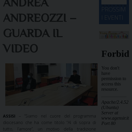
ANDREA
d
M
2
2
2
2
2
2
3
PROSSIM
-
A
4
5
6
7
8
9
0
ANDREOZZI –
I EVENTI
2
D
3
1
1
2
3
4
5
6
2
a
GUARDA IL
VIDEO
ASSISI
– “Siamo nel cuore del programma
diocesano che ha come titolo “Al di sopra di
tutto, l’amore”, un motivo della tradizione