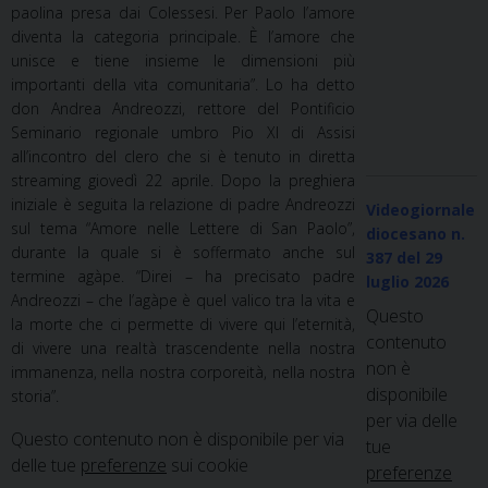
paolina presa dai Colessesi. Per Paolo l’amore
diventa la categoria principale. È l’amore che
unisce e tiene insieme le dimensioni più
importanti della vita comunitaria”. Lo ha detto
don Andrea Andreozzi, rettore del Pontificio
Seminario regionale umbro Pio XI di Assisi
all’incontro del clero che si è tenuto in diretta
streaming giovedì 22 aprile. Dopo la preghiera
iniziale è seguita la relazione di padre Andreozzi
Videogiornale
sul tema “Amore nelle Lettere di San Paolo”,
diocesano n.
durante la quale si è soffermato anche sul
387
del 29
termine agàpe. “Direi – ha precisato padre
luglio 2026
Andreozzi – che l’agàpe è quel valico tra la vita e
Questo
la morte che ci permette di vivere qui l’eternità,
contenuto
di vivere una realtà trascendente nella nostra
non è
immanenza, nella nostra corporeità, nella nostra
disponibile
storia”.
per via delle
Questo contenuto non è disponibile per via
tue
delle tue
preferenze
sui cookie
preferenze