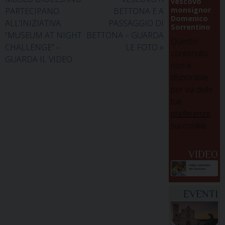
vescovo
monsignor
PARTECIPANO
BETTONA E A
Domenico
ALL’INIZIATIVA
PASSAGGIO DI
Sorrentino
“MUSEUM AT NIGHT
BETTONA – GUARDA
Questo
CHALLENGE” –
LE FOTO
»
contenuto
GUARDA IL VIDEO
non è
disponibile
per via delle
tue
preferenze
sui cookie
VIDEO
EVENTI