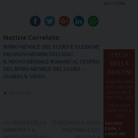
sui cookie
Notizie Correlate:
RITIRO MENSILE DEL CLERO E ELEZIONE
L'ECO
DEI NUOVI MEMBRI DELL’IDSC
IL NUOVO MESSALE ROMANO AL CENTRO
DELLA
DEL RITIRO MENSILE DEL CLERO –
DIOCESI
GUARDA IL VIDEO
Approfondim
enti sulla vita
pastorale e
Ritiro del clero
non solo, una
rubrica per
dare voce a
tutti.
«
IL MUSEO DELLA
È INIZIATA LA VISITA
Servizio
Civile, i
MEMORIA E IL
PASTORALE DEL
saluti del
MUSEO DIOCESANO
VESCOVO A