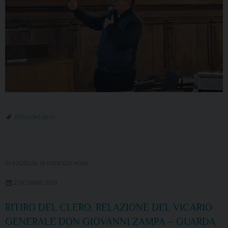
Ritiro del clero
IN EVIDENZA
,
IN EVIDENZA HOME
2 DICEMBRE 2024
RITIRO DEL CLERO, RELAZIONE DEL VICARIO
GENERALE DON GIOVANNI ZAMPA – GUARDA