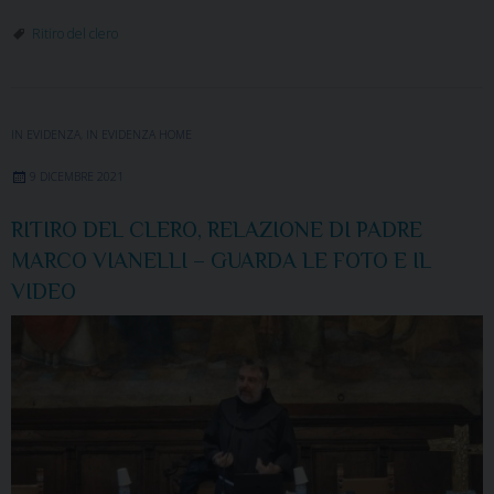
Ritiro del clero
IN EVIDENZA
,
IN EVIDENZA HOME
9 DICEMBRE 2021
RITIRO DEL CLERO, RELAZIONE DI PADRE
MARCO VIANELLI – GUARDA LE FOTO E IL
VIDEO