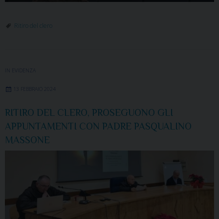
Ritiro del clero
IN EVIDENZA
13 FEBBRAIO 2024
RITIRO DEL CLERO, PROSEGUONO GLI
APPUNTAMENTI CON PADRE PASQUALINO
MASSONE