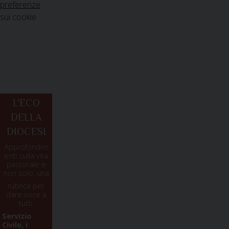
preferenze
sui cookie
L'ECO
DELLA
DIOCESI
Approfondim
enti sulla vita
pastorale e
non solo, una
rubrica per
dare voce a
tutti.
Servizio
Civile, i