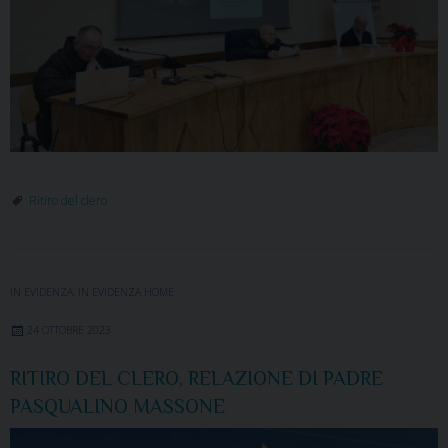
Ritiro del clero
IN EVIDENZA
,
IN EVIDENZA HOME
24 OTTOBRE 2023
RITIRO DEL CLERO, RELAZIONE DI PADRE
PASQUALINO MASSONE