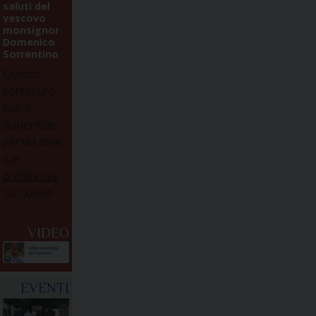
saluti del
vescovo
monsignor
Domenico
Sorrentino
Questo
contenuto
non è
disponibile
per via delle
tue
preferenze
sui cookie
VIDEO
EVENTI