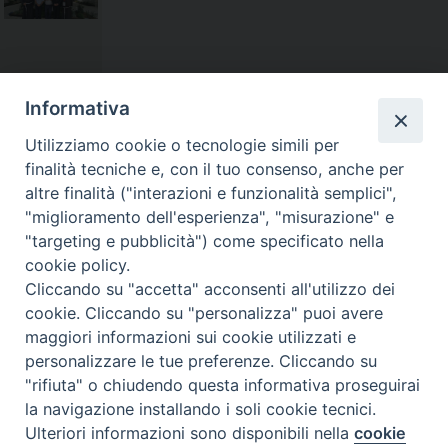
AD ASSISI
Informativa
APERTA LA
Utilizziamo cookie o tecnologie simili per
GLOBAL
HOUSE OF
finalità tecniche e, con il tuo consenso, anche per
FRIENDSHIP
altre finalità ("interazioni e funzionalità semplici",
AND HOPE
"miglioramento dell'esperienza", "misurazione" e
"targeting e pubblicità") come specificato nella
cookie policy.
Cliccando su "accetta" acconsenti all'utilizzo dei
cookie. Cliccando su "personalizza" puoi avere
maggiori informazioni sui cookie utilizzati e
personalizzare le tue preferenze. Cliccando su
ASSISI,
L’APPELLO
"rifiuta" o chiudendo questa informativa proseguirai
“TRASFORM
la navigazione installando i soli cookie tecnici.
ARE
Ulteriori informazioni sono disponibili nella
cookie
Preferenze Cookie
HIROSHIMA