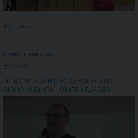
Ritiro del clero
IN EVIDENZA
,
IN EVIDENZA HOME
17 GENNAIO 2024
RITIRO DEL CLERO, RELAZIONE DI DON
GIOVANNI ZAMPA – GUARDA IL VIDEO