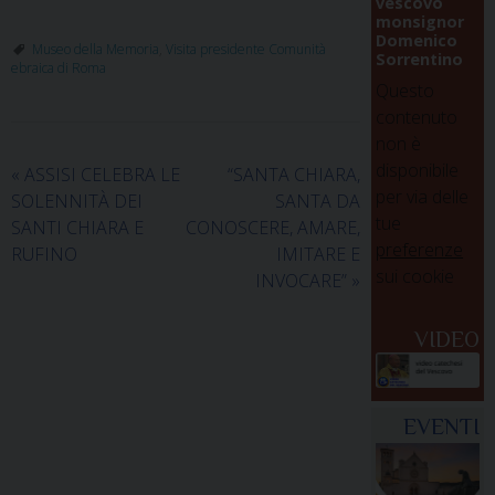
vescovo
monsignor
Domenico
Museo della Memoria
,
Visita presidente Comunità
Sorrentino
ebraica di Roma
Questo
contenuto
non è
disponibile
«
ASSISI CELEBRA LE
“SANTA CHIARA,
per via delle
SOLENNITÀ DEI
SANTA DA
tue
SANTI CHIARA E
CONOSCERE, AMARE,
preferenze
RUFINO
IMITARE E
sui cookie
INVOCARE”
»
VIDEO
EVENTI