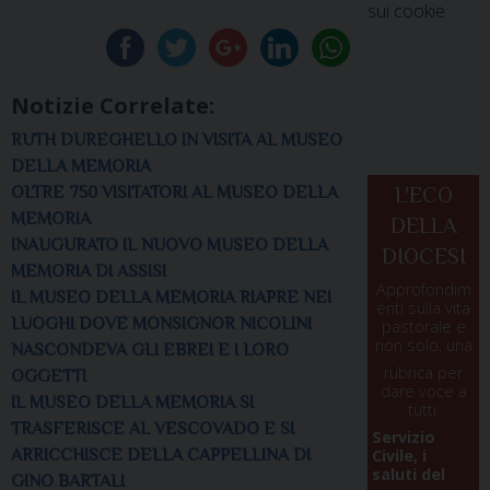
sui cookie
Notizie Correlate:
RUTH DUREGHELLO IN VISITA AL MUSEO
DELLA MEMORIA
OLTRE 750 VISITATORI AL MUSEO DELLA
L'ECO
MEMORIA
DELLA
INAUGURATO IL NUOVO MUSEO DELLA
DIOCESI
MEMORIA DI ASSISI
Approfondim
IL MUSEO DELLA MEMORIA RIAPRE NEI
enti sulla vita
LUOGHI DOVE MONSIGNOR NICOLINI
pastorale e
non solo, una
NASCONDEVA GLI EBREI E I LORO
rubrica per
OGGETTI
dare voce a
IL MUSEO DELLA MEMORIA SI
tutti.
TRASFERISCE AL VESCOVADO E SI
Servizio
ARRICCHISCE DELLA CAPPELLINA DI
Civile, i
saluti del
GINO BARTALI