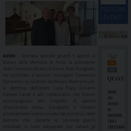
d
M
2
2
2
2
2
2
3
PROSSIM
-
A
4
5
6
7
8
9
0
I EVENTI
2
D
3
1
1
2
3
4
5
6
2
a
ASSISI
– Giornata speciale giovedì 9 agosto al
Museo della Memoria di Assisi: la presidente
della Comunità ebraica di Roma Ruth Dureghello
ha incontrato il vescovo monsignor Domenico
Sorrentino, la curatrice del Museo Marina Rosati,
la direttrice dell’Opera Casa Papa Giovanni
Daniela Fanelli e altri collaboratori che l’hanno
accompagnata alla scoperta di questa
straordinaria storia. Dureghello è rimasta
positivamente impressionata dal percorso, dalle
persone che, durante la seconda guer
ra
mondiale, si sono adoperate per salvare gli