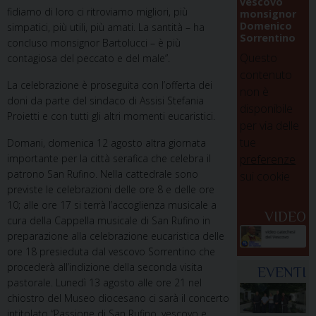
vescovo
fidiamo di loro ci ritroviamo migliori, più
monsignor
Domenico
simpatici, più utili, più amati. La santità – ha
Sorrentino
concluso monsignor Bartolucci – è più
Questo
contagiosa del peccato e del male”.
contenuto
La celebrazione è proseguita con l’offerta dei
non è
doni da parte del sindaco di Assisi Stefania
disponibile
Proietti e con tutti gli altri momenti eucaristici.
per via delle
tue
Domani, domenica 12 agosto altra giornata
importante per la città serafica che celebra il
preferenze
patrono San Rufino. Nella cattedrale sono
sui cookie
previste le celebrazioni delle ore 8 e delle ore
10; alle ore 17 si terrà l’accoglienza musicale a
VIDEO
cura della Cappella musicale di San Rufino in
preparazione alla celebrazione eucaristica delle
ore 18 presieduta dal vescovo Sorrentino che
procederà all’indizione della seconda visita
EVENTI
pastorale. Lunedì 13 agosto alle ore 21 nel
chiostro del Museo diocesano ci sarà il concerto
intitolato “Passione di San Rufino, vescovo e