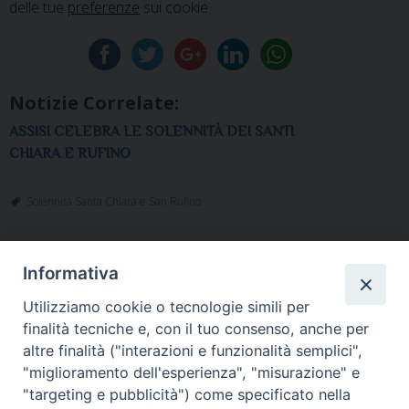
delle tue
preferenze
sui cookie
Notizie Correlate:
ASSISI CELEBRA LE SOLENNITÀ DEI SANTI
CHIARA E RUFINO
Solennità Santa Chiara e San Rufino
Informativa
«
RUTH
“E’ TEMPO DI UN
Utilizziamo cookie o tecnologie simili per
DUREGHELLO AL
ESAME DI
finalità tecniche e, con il tuo consenso, anche per
MUSEO DELLA
COSCIENZA, SAN
altre finalità ("interazioni e funzionalità semplici",
MEMORIA E
RUFINO CE LO
"miglioramento dell'esperienza", "misurazione" e
SANTUARIO DELLA
CHIEDE”
»
"targeting e pubblicità") come specificato nella
SPOGLIAZIONE