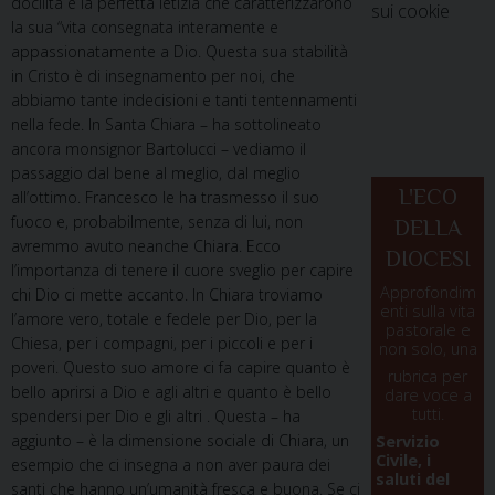
docilità e la perfetta letizia che caratterizzarono
sui cookie
la sua “vita consegnata interamente e
appassionatamente a Dio. Questa sua stabilità
in Cristo è di insegnamento per noi, che
abbiamo tante indecisioni e tanti tentennamenti
nella fede. In Santa Chiara – ha sottolineato
ancora monsignor Bartolucci – vediamo il
passaggio dal bene al meglio, dal meglio
L'ECO
all’ottimo. Francesco le ha trasmesso il suo
fuoco e, probabilmente, senza di lui, non
DELLA
avremmo avuto neanche Chiara. Ecco
DIOCESI
l’importanza di tenere il cuore sveglio per capire
Approfondim
chi Dio ci mette accanto. In Chiara troviamo
enti sulla vita
l’amore vero, totale e fedele per Dio, per la
pastorale e
Chiesa, per i compagni, per i piccoli e per i
non solo, una
poveri. Questo suo amore ci fa capire quanto è
rubrica per
bello aprirsi a Dio e agli altri e quanto è bello
dare voce a
tutti.
spendersi per Dio e gli altri . Questa – ha
aggiunto – è la dimensione sociale di Chiara, un
Servizio
Civile, i
esempio che ci insegna a non aver paura dei
saluti del
santi che hanno un’umanità fresca e buona. Se ci