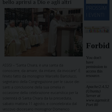
bello aprirsi a Dio e agli altri
d
M
2
2
2
2
2
2
3
PROSSIM
-
A
4
5
6
7
8
9
0
I EVENTI
2
D
3
1
1
2
3
4
5
6
2
a
ASSISI – “Santa Chiara, è una santa da
conoscere, da amare, da imitare, da invocare”. È
l’invito fatto da monsignor Marcello Bartolucci,
segretario della Congregazione per le cause dei
santi a conclusione della sua omelia in
occasione della celebrazione eucaristica per la
solennità di Santa Chiara da lui presieduta,
sabato mattina 11 agosto, e concelebrata dal
vescovo diocesano monsignor Domenico