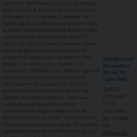
Sorrentino. Nella Basilica di Assisi a lei dedicata
erano presenti le autorità civili e militari, il clero
diocesano oltre a centinaia di pellegrini che
hanno seguito con attenzione e devozione tutta
la messa. Nell’omelia monsignor Bartolucci oltre
a ripercorrere la vita della santa, morta l’11
agosto del 1253 dopo anni di infermità e giorni
terribili di agonia, ha messo in evidenza lo
spessore di Santa Chiara “che onora il nostro
Videogiornale
popolo, e la nostra chiesa. Insieme a San
diocesano n.
Francesco e San Rufino sono i cittadini migliori di
387
del 29
Assisi che devono essere per noi fonte di
luglio 2026
consolazione e di ispirazione, di chi non si
Questo
accontenta della mediocrità. A 18 anni – ha
contenuto
spiegato monsignor Bartolucci – dette una
non è
svolta alla sua giovinezza e cominciò
disponibile
un’avventura meravigliosa: volle entrare da
povera nel mondo dei poveri”. Il presule ha poi
per via delle
ricordato il nascondimento durato 42 anni della
tue
“pianticella sempre verde di Francesco”, la sua
preferenze