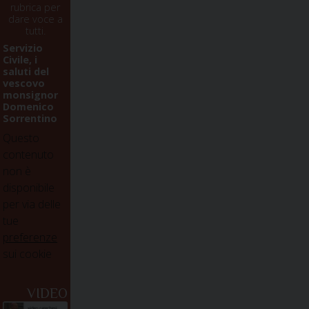
rubrica per
dare voce a
tutti.
Servizio
Civile, i
saluti del
vescovo
monsignor
Domenico
Sorrentino
Questo
contenuto
non è
disponibile
per via delle
tue
preferenze
sui cookie
VIDEO