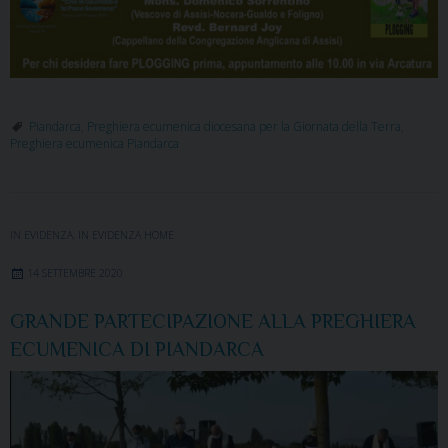
Piandarca
,
Preghiera ecumenica diocesana per la Giornata della Terra
,
Preghiera ecumenica Piandarca
IN EVIDENZA
,
IN EVIDENZA HOME
14 SETTEMBRE 2020
GRANDE PARTECIPAZIONE ALLA PREGHIERA
ECUMENICA DI PIANDARCA