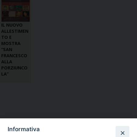
IL NUOVO
ALLESTIMEN
TO E
MOSTRA
“SAN
FRANCESCO
ALLA
PORZIUNCO
LA”
Informativa