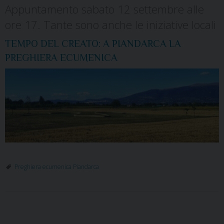
Appuntamento sabato 12 settembre alle
ore 17. Tante sono anche le iniziative locali
TEMPO DEL CREATO: A PIANDARCA LA
PREGHIERA ECUMENICA
Preghiera ecumenica Piandarca
P