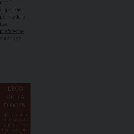
non è
disponibile
per via delle
tue
preferenze
sui cookie
L'ECO
DELLA
DIOCESI
Approfondim
enti sulla vita
pastorale e
non solo, una