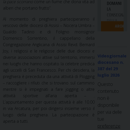
la pace scorrano
come un fiume che dona vita ad
alberi che portano frutto”.
Al momento di preghiera parteciperanno il
vescovo delle diocesi di Assisi – Nocera Umbra –
Gualdo Tadino e di Foligno monsignor
Domenico Sorrentino, il cappellano della
Congregazione Anglicana di Assisi Revd. Bernard
Joy, i religiosi e le religiose delle due diocesi e
Videogiornale
diverse associazioni attive sul territorio, immersi
diocesano n.
nei luoghi che hanno ospitato la celebre predica
387
del 29
agli uccelli di San Francesco. Per chi desidera, la
luglio 2026
preghiera è preceduta da una attività di Plogging
– raccogliere i rifiuti che si trovano sul cammino
Questo
mentre si è impegnati a fare jogging o altre
contenuto
attività sportive all’aria aperta – .
non è
L’appuntamento per questa attività è alle 10.00
disponibile
in via Arcatura, per poi dirigersi insieme verso il
per via delle
luogo della preghiera. La partecipazione è
tue
aperta a tutti.
preferenze