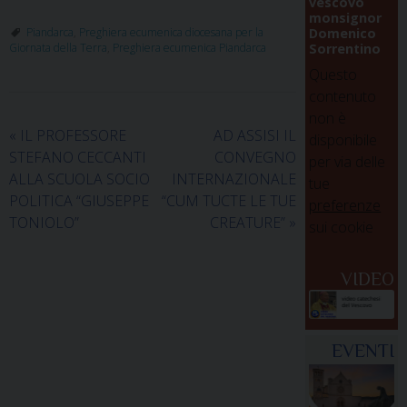
vescovo
monsignor
Domenico
Piandarca
,
Preghiera ecumenica diocesana per la
Sorrentino
Giornata della Terra
,
Preghiera ecumenica Piandarca
Questo
contenuto
non è
«
IL PROFESSORE
AD ASSISI IL
disponibile
STEFANO CECCANTI
CONVEGNO
per via delle
ALLA SCUOLA SOCIO
INTERNAZIONALE
tue
POLITICA “GIUSEPPE
“CUM TUCTE LE TUE
preferenze
TONIOLO”
CREATURE”
»
sui cookie
VIDEO
EVENTI