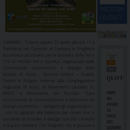
d
M
2
2
2
2
2
2
3
PROSSIM
-
A
4
5
6
7
8
9
0
I EVENTI
2
D
3
1
1
2
3
4
5
6
2
a
CANNARA – Si terrà sabato 22 aprile alle ore 11 a
Piandarca nel Comune di Cannara la Preghiera
ecumenica diocesana per la Giornata della Terra
“C’è un mondo che ti aspetta”, organizzata dalle
Commissioni ecumenismo e dialogo delle
diocesi di Assisi – Nocera Umbra – Gualdo
Tadino e Foligno, insieme alla Congregazione
Anglicana di Assisi, al Movimento Laudato Si’,
MASCI e Movimento dei Focolari. “Sarà
un’occasione di contemplazione e riflessione nel
dialogo ecumenico – spiegano gli organizzatori –
, con lo sguardo alla bellezza del creato che ci
consente di ritrovare il dialogo con Dio creatore
e la pace interiore. Con l’augurio
che la giustizia e