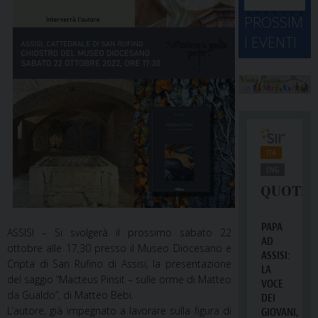
d
M
2
2
2
2
2
2
3
PROSSIM
-
A
4
5
6
7
8
9
0
I EVENTI
2
D
3
1
1
2
3
4
5
6
2
a
ASSISI – Si svolgerà il prossimo sabato 22
ottobre alle 17,30 presso il Museo Diocesano e
Cripta di San Rufino di Assisi, la presentazione
del saggio
“Macteus Pinsit – sulle orme di Matteo
da Gualdo”
, di Matteo Bebi.
L’autore, già impegnato a lavorare sulla figura di