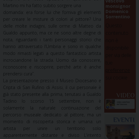
vescovo
Martino mi ha fatto subito sorgere una
monsignor
Domenico
domanda: era forse lui che forniva gli elementi
Sorrentino
per creare le misture di colori al pittore? Una
Questo
delle molte indagini, sulle orme di Matteo da
contenuto
Gualdo appunto, ma ce ne sono altre degne di
nota, riguardanti i tanti personaggi storici che
non è
hanno attraversato l’Umbria e sono in qualche
disponibile
modo rimasti legati a questo fantastico artista
per via delle
incrociandone la strada. Uomo da conoscere,
tue
riconoscere e riscoprire, perché arte è anche
preferenze
prendersi cura”
.
sui cookie
La presentazione presso il Museo Diocesano e
Cripta di San Rufino di Assisi, il cui personale è
già stato presente alla prima, tenutasi a Gualdo
VIDEO
Tadino lo scorso 15 settembre, non è
solamente la naturale continuazione del
percorso museale dedicato al pittore, ma un
EVENTI
momento di riscoperta storica e umana: un
artista per unire un territorio solo
apparentemente distante e diviso. L’intento