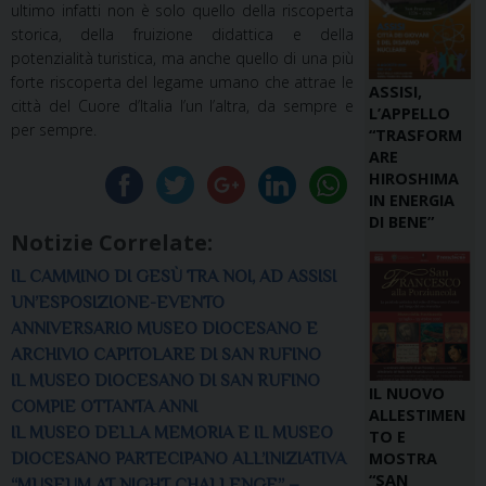
ultimo infatti non è solo quello della riscoperta
storica, della fruizione didattica e della
potenzialità turistica, ma anche quello di una più
forte riscoperta del legame umano che attrae le
ASSISI,
città del Cuore d’Italia l’un l’altra, da sempre e
L’APPELLO
per sempre.
“TRASFORM
ARE
HIROSHIMA
IN ENERGIA
DI BENE”
Notizie Correlate:
IL CAMMINO DI GESÙ TRA NOI, AD ASSISI
UN’ESPOSIZIONE-EVENTO
ANNIVERSARIO MUSEO DIOCESANO E
ARCHIVIO CAPITOLARE DI SAN RUFINO
IL MUSEO DIOCESANO DI SAN RUFINO
IL NUOVO
COMPIE OTTANTA ANNI
ALLESTIMEN
IL MUSEO DELLA MEMORIA E IL MUSEO
TO E
MOSTRA
DIOCESANO PARTECIPANO ALL’INIZIATIVA
“SAN
“MUSEUM AT NIGHT CHALLENGE” –