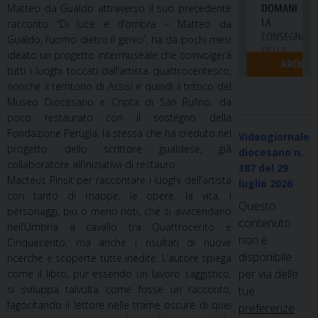
Matteo da Gualdo attraverso il suo precedente
racconto
“Di luce e d’ombra – Matteo da
Gualdo, l’uomo dietro il genio”
, ha da pochi mesi
ideato un progetto intermuseale che coinvolgerà
tutti i luoghi toccati dall’artista quattrocentesco,
nonché il territorio di Assisi e quindi il trittico del
Museo Diocesano e Cripta di San Rufino, da
poco restaurato con il sostegno della
Fondazione Perugia, la stessa che ha creduto nel
Videogiornale
progetto dello scrittore gualdese, già
diocesano n.
collaboratore all’iniziativa di restauro.
387
del 29
Macteus Pinsit
per raccontare i luoghi dell’artista
luglio 2026
con tanto di mappe, le opere, la vita, i
Questo
personaggi, più o meno noti, che si avvicendano
contenuto
nell’Umbria a cavallo tra Quattrocento e
non è
Cinquecento, ma anche i risultati di nuove
disponibile
ricerche e scoperte tutte inedite. L’autore spiega
per via delle
come il libro, pur essendo un lavoro saggistico,
si sviluppa talvolta come fosse un racconto,
tue
fagocitando il lettore nelle trame oscure di quei
preferenze