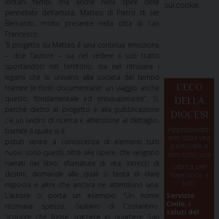
lontani tempi, ma anche nelle spire delle
sui cookie
pennellate dell’artista, Matteo di Pietro di ser
Bernardo, molto presente nella città di San
Francesco.
“Il progetto su Matteo è una continua emozione
–
dice l’autore
– sia nel vedere il suo tratto
spostandoci nel territorio, sia nel ritrovare i
legami che lo univano alla società del tempo
L'ECO
tramite le fonti documentarie: un viaggio anche
questo, fondamentale ed entusiasmante”.
Sì,
DELLA
perché dietro al progetto e alla pubblicazione
DIOCESI
c’è un lavoro di ricerca e attenzione al dettaglio,
Approfondim
tramite il quale si è
enti sulla vita
potuti venire a conoscenza di elementi tutti
pastorale e
nuovi: sono questi, oltre alle opere, che vengono
non solo, una
narrati nel libro; sfumature di vita, intrecci di
rubrica per
destini, domande alle quali si tenta di dare
dare voce a
tutti.
risposta e altre che ancora ne attendono una.
L’autore ci porta un esempio:
“Un nome
Servizio
Civile, i
ritornava spesso, Giuliano di Costantino.
saluti del
Scoprire che fosse speziere in quartiere San