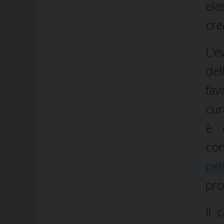
ele
cre
L’
del
fav
cur
è 
con
pet
pro
Il 