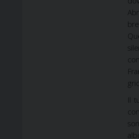
dov
Abr
bre
Que
si
co
Fra
gri
Il 
con
son
alb