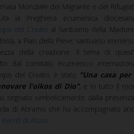
rnata Mondiale del Migrante e del Rifugiato
nuta la Preghiera ecumenica diocesan
mpo del Creato
al Santuario della Madon
 fossi, a Pian della Pieve, santuario immers
lezza della creazione. Il tema di quest
lto dal comitato ecumenico internazion
po del Creato, è stato
"Una casa per 
novare l'oikos di Dio"
, e in tutto il m
to segnato simbolicamente dalla presenza
nda di Abramo che ha accompagnato an
i eventi di Assisi
.