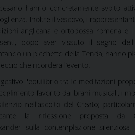
cesano hanno concretamente svolto attiv
oglienza. Inoltre il vescovo, i rappresentant
dizioni anglicana e ortodossa romena e i 
senti, dopo aver vissuto il segno del
ntando un picchetto della Tenda, hanno pi
leccio che ricorderà l’evento.
gestivo l'equilibrio tra le meditazioni propo
coglimento favorito dai brani musicali, i m
silenzio nell'ascolto del Creato; particola
ccante la riflessione proposta da C
xander sulla contemplazione silenziosa