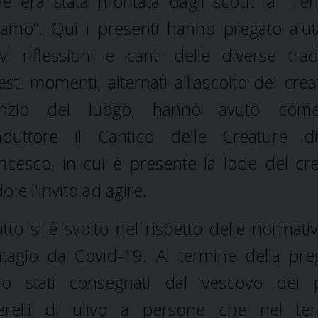
e era stata montata dagli scout la “Te
amo”. Qui i presenti hanno pregato aiut
vi riflessioni e canti delle diverse tradi
sti momenti, alternati all'ascolto del crea
lenzio del luogo, hanno avuto come
nduttore il Cantico delle Creature d
ncesco, in cui è presente la lode del crea
do e l'invito ad agire.
tutto si è svolto nel rispetto delle normati
tagio da Covid-19. Al termine della pre
o stati consegnati dal vescovo dei p
erelli di ulivo a persone che nel terr