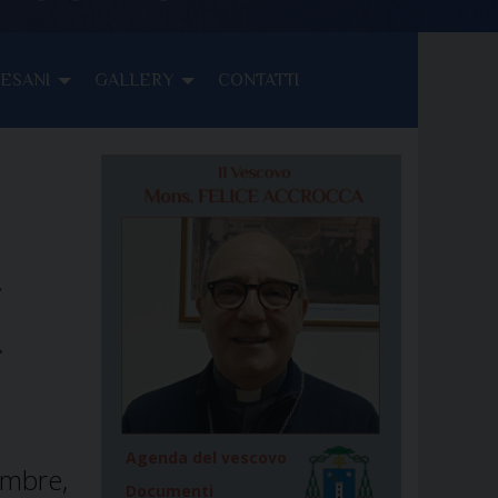
CESANI
GALLERY
CONTATTI
L
Agenda del vescovo
mbre,
Documenti