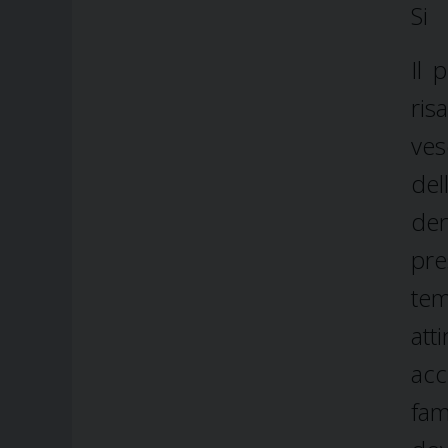
Si
Il 
ris
ves
del
den
pre
te
att
acc
fam