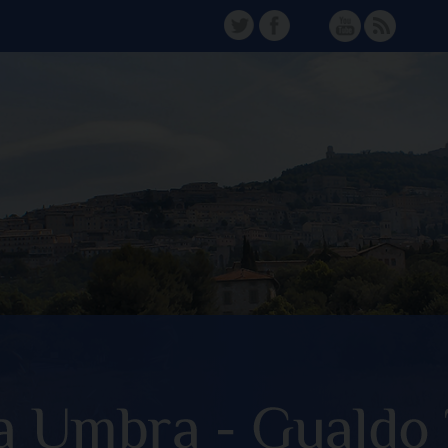
TW
FB
Instagram
YT
FD