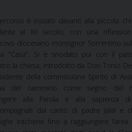
percorso è iniziato davanti alla piccola chi
alente al XII secolo, con una riflessio
covo diocesano monsignor Sorrentino su
la "Casa". Si è snodato poi con il pas
tro la chiesa, introdotto da Don Tonio Dell
sidente della commissione Spirito di Assis
ma del cammino come segno del n
ingere alla Parola e alla sapienza d
ompagnati dal canto di padre Jalal e 
iglie irachene fino a raggiungere l’area