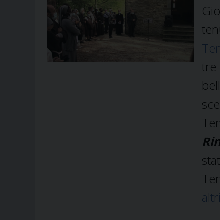
Gio
te
Te
tre
bel
sce
Tem
Rin
sta
Te
altr