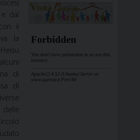
iocesi
 e dal
con il
iva la
 Heisu
alcuni
ana di
ssa di
iverse
 delle
ircolo
audato