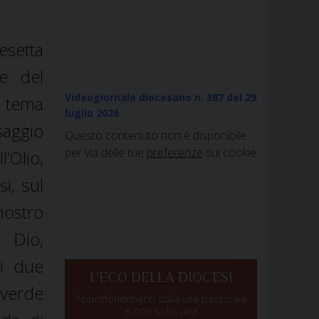
esetta
ne del
Videogiornale diocesano n. 387
del 29
l tema
luglio 2026
saggio
Questo contenuto non è disponibile
per via delle tue
preferenze
sui cookie
’Olio,
i, sul
ostro
i Dio,
di due
L'ECO DELLA DIOCESI
 verde
Approfondimenti sulla vita pastorale
e non solo, una