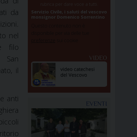
nda di
rubrica per dare voce a tutti.
ati da
Servizio Civile, i saluti del vescovo
monsignor Domenico Sorrentino
zioni.
Questo contenuto non è
disponibile per via delle tue
to nel
preferenze
sui cookie
 filo
i San
VIDEO
to, il
ve anti
EVENTI
ghiera
iccoli
itorio