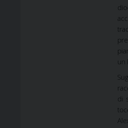
dio
acc
tra
pre
pia
un 
Sug
rac
di 
to
Ale