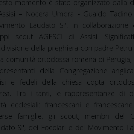
sto momento è stato organizzato dalla d
Assisi – Nocera Umbra - Gualdo Tadino
imento Laudato Si', in collaborazione 
ppi scout AGESCI di Assisi. Significat
divisione della preghiera con padre Petru
la comunità ortodossa romena di Perugia, 
presentanti della Congregazione anglic
isi e fedeli della chiesa copta ortodo
trea. Tra i tanti, le rappresentanze di d
ltà ecclesiali: francescani e francescane
erse famiglie, gli scout, membri del C
dato Si', dei Focolari e del Movimento L