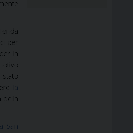
 mente
Tenda
ci per
per la
motivo
stato
vere
la
a della
 a San