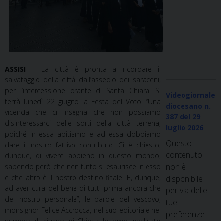
ASSISI
– La città è pronta a ricordare il
salvataggio della città dall’assedio dei saraceni,
per l’intercessione orante di Santa Chiara. Si
Videogiornale
terrà lunedì 22 giugno la Festa del Voto. “Una
diocesano n.
vicenda che ci insegna che non possiamo
387
del 29
disinteressarci delle sorti della città terrena,
luglio 2026
poiché in essa abitiamo e ad essa dobbiamo
Questo
dare il nostro fattivo contributo. Ci è chiesto,
contenuto
dunque, di vivere appieno in questo mondo,
non è
sapendo però che non tutto si esaurisce in esso
e che altro è il nostro destino finale. E, dunque,
disponibile
ad aver cura del bene di tutti prima ancora che
per via delle
del nostro personale”, le parole del vescovo,
tue
monsignor Felice Accrocca, nel suo editoriale nel
preferenze
numero di giugno di Chiesa Insieme, dedicato