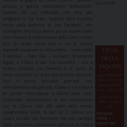
sui cookie
proprio a questa celebrazione. Ipotizzando,
sempre nel suo editoriale, che oltre alla
preghiera ci sia stata “qualche altra iniziativa
presa dalla badessa di San Damiano”, che
monsignor Accrocca ritiene possa essere stata
una richiesta di intercessione della Santa a frate
Elia. “In quegli stessi anni in cui le truppe
imperiali assalivano la città umbra – scrive infatti
L'ECO
il vescovo – frate Elia – assisano, fortemente
DELLA
legato a Chiara e alla sua comunità – era a
DIOCESI
stretto contatto con Federico II, al punto di
poter esercitare su di lui una qualche influenza.
Approfondim
enti sulla vita
Non è perciò possibile pensare che,
pastorale e
nell’imminenza del pericolo, Chiara si sia rivolta a
non solo, una
lui perché intercedesse a favore della città?
rubrica per
D’altronde, l’intercessione di Elia, riconciliatosi
dare voce a
con la Chiesa solo alla vigilia della morte,
tutti.
spiegherebbe bene, di per sé, il silenzio poi
Servizio
Civile, i
calato sui fatti, dal momento che non sarebbe
saluti del
stato prudente sottolineare l’amicizia di Chiara