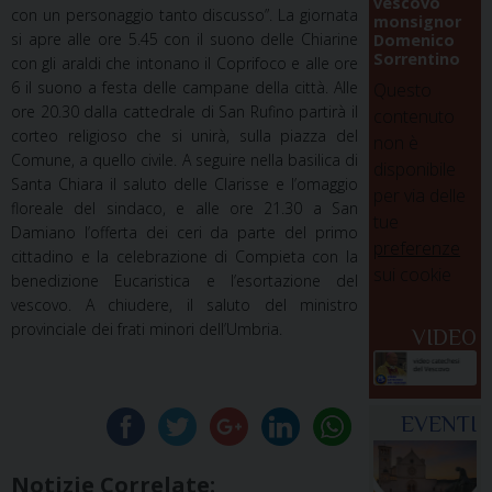
vescovo
con un personaggio tanto discusso”. La giornata
monsignor
si apre alle ore 5.45 con il suono delle Chiarine
Domenico
Sorrentino
con gli araldi che intonano il Coprifoco e alle ore
6 il suono a festa delle campane della città. Alle
Questo
ore 20.30 dalla cattedrale di San Rufino partirà il
contenuto
corteo religioso che si unirà, sulla piazza del
non è
Comune, a quello civile. A seguire nella basilica di
disponibile
Santa Chiara il saluto delle Clarisse e l’omaggio
per via delle
floreale del sindaco, e alle ore 21.30 a San
tue
Damiano l’offerta dei ceri da parte del primo
preferenze
cittadino e la celebrazione di Compieta con la
sui cookie
benedizione Eucaristica e l’esortazione del
vescovo. A chiudere, il saluto del ministro
provinciale dei frati minori dell’Umbria.
VIDEO
EVENTI
Notizie Correlate: