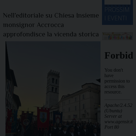
d
M
2
2
2
2
2
2
3
PROSSIM
-
A
4
5
6
7
8
9
0
Nell’editoriale su Chiesa Insieme
I EVENTI
2
D
3
monsignor Accrocca
1
1
2
3
4
5
6
2
a
approfondisce la vicenda storica